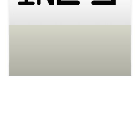
INouïe #9
In(ouïe) est née du désir de partager les pépites
sonores endormies dans les archives du
CREADOC, mais aussi nos propres créations et