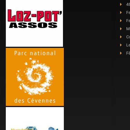
4
F
Fe
Ma
C
L
Fê