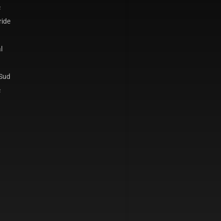
c
ride
l
 Sud
c