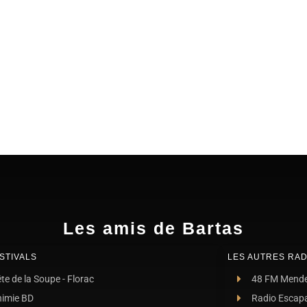
Les amis de Bartas
STIVALS
LES AUTRES RAD
te de la Soupe - Florac
48 FM Mend
nimie BD
Radio Escap