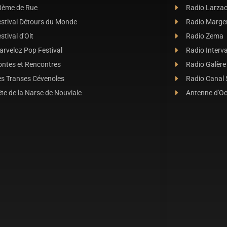
8ème de Rue
Radio Larza
estival Détours du Monde
Radio Marge
stival d'Olt
Radio Zema
rveloz Pop Festival
Radio Interva
ontes et Rencontres
Radio Galère
es Transes Cévenoles
Radio Canal
te de la Narse de Nouviale
Antenne d'O