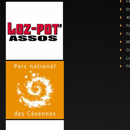
Fê
E
4
F
Fe
Ma
C
L
Fê