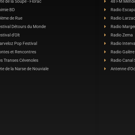
te de la Soupe - Florac
48 FM Mend
nimie BD
Radio Escap
8ème de Rue
Radio Larza
estival Détours du Monde
Radio Marge
stival d'Olt
Radio Zema
rveloz Pop Festival
Radio Interva
ontes et Rencontres
Radio Galère
es Transes Cévenoles
Radio Canal
te de la Narse de Nouviale
Antenne d'O