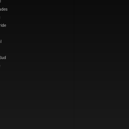
e
ades
c
ride
l
 Sud
c