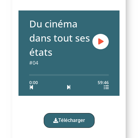
Du cinéma
dans tout ses
états
#04
0:00
59:46
Télécharger