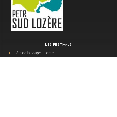
LES FESTIVALS
Fête de la Soupe - Florac
Enimie BD
48ème de Rue
Festival Détours du Monde
Festival d'Olt
Marveloz Pop Festival
Contes et Rencontres
Les Transes Cévenoles
Fête de la Narse de Nouviale