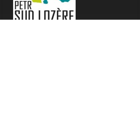
LES FESTIVALS
Fête de la Soupe - Florac
Enimie BD
48ème de Rue
Festival Détours du Monde
Festival d'Olt
Marveloz Pop Festival
Contes et Rencontres
Les Transes Cévenoles
Fête de la Narse de Nouviale
LES AUTRES RADIOS