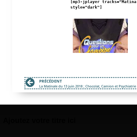
[mp3-jplayer tracks="Matina
style="dark"]
PRÉCÉDENT
La Matinale du 13 juin 2018 ; Chocolat, Camion et Psychiatrie
Ajoutez votre titre ici