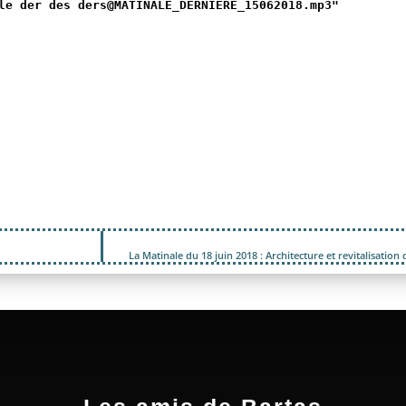
le der des ders@MATINALE_DERNIERE_15062018.mp3"
La Matinale du 18 juin 2018 : Architecture et revitalisation