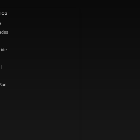
IOS
e
ades
c
ride
l
 Sud
c