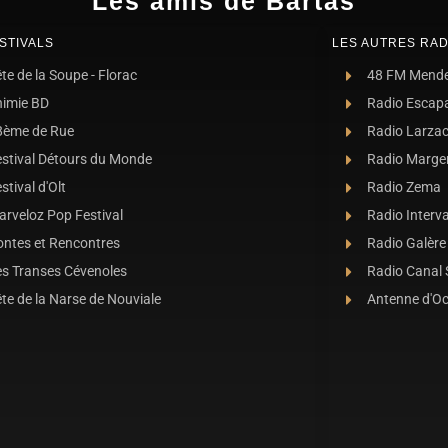
Les amis de Bartas
STIVALS
LES AUTRES RAD
te de la Soupe - Florac
48 FM Mend
nimie BD
Radio Escap
8ème de Rue
Radio Larza
estival Détours du Monde
Radio Marge
stival d'Olt
Radio Zema
rveloz Pop Festival
Radio Interva
ontes et Rencontres
Radio Galère
es Transes Cévenoles
Radio Canal
te de la Narse de Nouviale
Antenne d'O