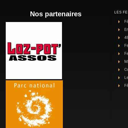
Nos partenaires
LES FE
Fê
E
4
F
Fe
Ma
C
L
Fê