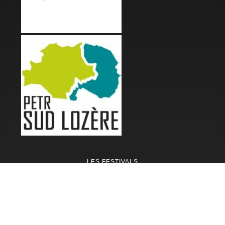
LES FESTIVALS
Fête de la Soupe - Florac
Enimie BD
48ème de Rue
Festival Détours du Monde