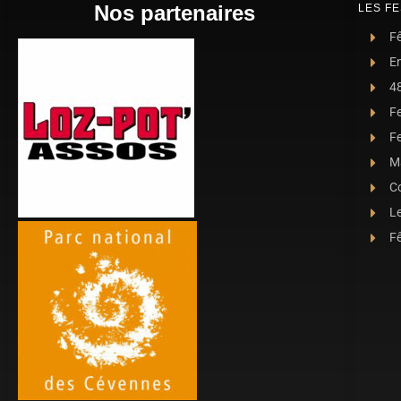
Nos partenaires
LES FE
Fê
E
4
F
Fe
Ma
C
L
Fê