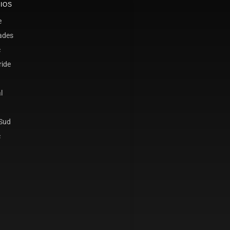
IOS
e
ades
c
ride
l
 Sud
c