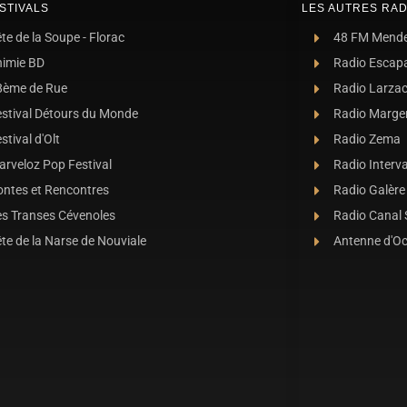
STIVALS
LES AUTRES RAD
te de la Soupe - Florac
48 FM Mend
nimie BD
Radio Escap
8ème de Rue
Radio Larza
estival Détours du Monde
Radio Marge
stival d'Olt
Radio Zema
rveloz Pop Festival
Radio Interva
ontes et Rencontres
Radio Galère
es Transes Cévenoles
Radio Canal
te de la Narse de Nouviale
Antenne d'O