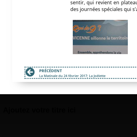
sentir, qui revient en plate
des journées spéciales qui s
PRÉCÉDENT
La Matinale du 24 février 2017; La Joëlette
Ajoutez votre titre ici