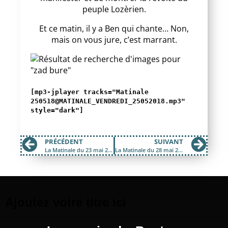
peuple Lozèrien.
Et ce matin, il y a Ben qui chante… Non,
mais on vous jure, c’est marrant.
[mp3-jplayer tracks="Matinale
250518@MATINALE_VENDREDI_25052018.mp3"
style="dark"]
PRÉCÉDENT
SUIVANT
La Matinale du 23 mai 2018 ; Le Songe d’une nuit dété
La Matinale du 28 mai 2018 ; Le second atelier Tuffery
Ajoutez votre titre ici