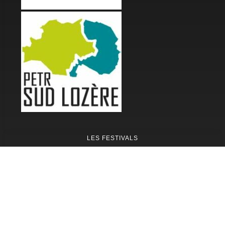
LES FESTIVALS
Fête de la Soupe - Florac
Enimie BD
48ème de Rue
Festival Détours du Monde
Festival d'Olt
Marveloz Pop Festival