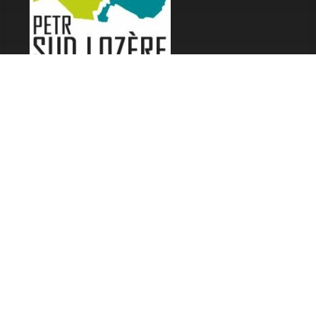
LES FESTIVALS
Fête de la Soupe - Florac
Enimie BD
48ème de Rue
Festival Détours du Monde
Festival d'Olt
Marveloz Pop Festival
Contes et Rencontres
Les Transes Cévenoles
Fête de la Narse de Nouviale
LES AUTRES RADIOS