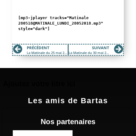
[mp3-jplayer tracks="Matinale
280518@MATINALE_LUNDI_28052018.mp3"
style="dark"]
PRÉCÉDENT
SUIVANT
La Matinale du 25 mai 2018 ; Soutient à Bure
La Matinale du 30 mai 2018 ; Allenc Jacta Est
Ajoutez votre titre ici
Les amis de Bartas
Nos partenaires