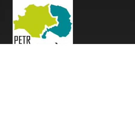
LES FESTIVALS
Fête de la Soupe - Florac
Enimie BD
48ème de Rue
Festival Détours du Monde
Festival d'Olt
Marveloz Pop Festival