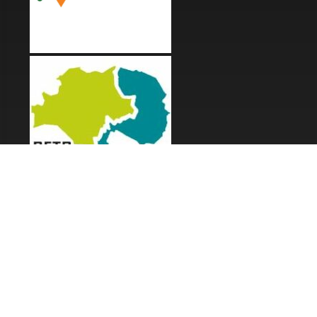
LES FESTIVALS
Fête de la Soupe - Florac
Enimie BD
48ème de Rue
Festival Détours du Monde