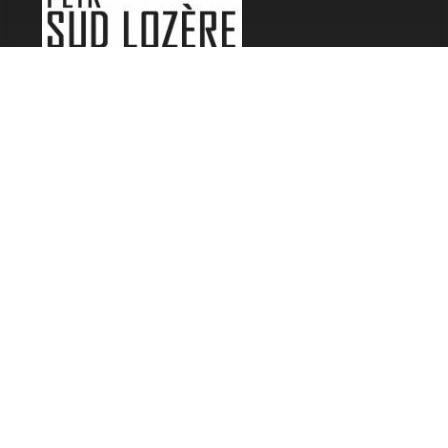
LES FESTIVALS
Fête de la Soupe - Florac
Enimie BD
48ème de Rue
Festival Détours du Monde
Festival d'Olt
Marveloz Pop Festival
Contes et Rencontres
Les Transes Cévenoles
Fête de la Narse de Nouviale
LES AUTRES RADIOS
48 FM Mende