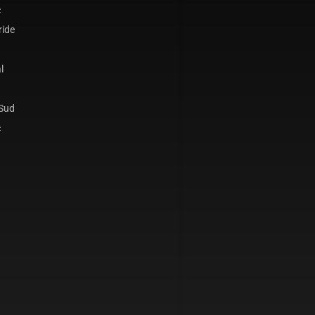
c
ride
l
 Sud
c