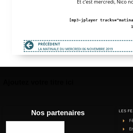
Et c’est mercredi, Nico no
[mp3-jplayer tracks="matin
PRÉCÉDENT
LA MATINALE DU MERCREDI 06 NOVEMBRE 2019
Ajoutez votre titre ici
Nos partenaires
LES FE
Fê
E