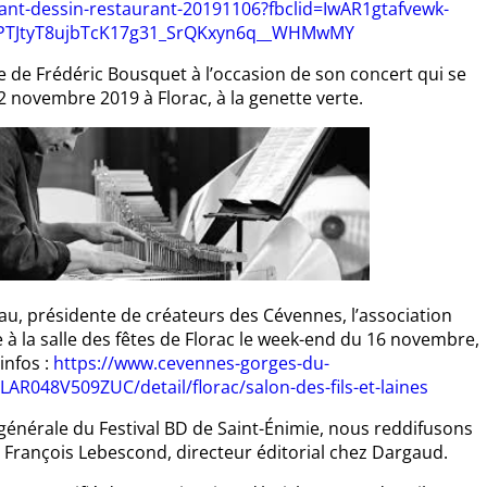
fant-dessin-restaurant-20191106?fbclid=IwAR1gtafvewk-
PTJtyT8ujbTcK17g31_SrQKxyn6q__WHMwMY
re de Frédéric Bousquet à l’occasion de son concert qui se
2 novembre 2019 à Florac, à la genette verte.
au, présidente de créateurs des Cévennes, l’association
ne à la salle des fêtes de Florac le week-end du 16 novembre,
infos :
https://www.cevennes-gorges-du-
R048V509ZUC/detail/florac/salon-des-fils-et-laines
 générale du Festival BD de Saint-Énimie, nous reddifusons
 François Lebescond, directeur éditorial chez Dargaud.