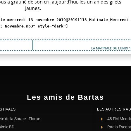
us a gratifié de son cri, aujourd’hui, les un an des gilets
Jaunes.
ale mercredi 13 novembre 2019@20191113_Matinale_Mercredi
13 Novembre.mp3" style="dark"]
LA MATINALE DU LUNDI 
Les amis de Bartas
STIVALS
LES AUTRES RAD
te de la Soupe - Florac
48 FM Mend
nimie BD
Radio Escap