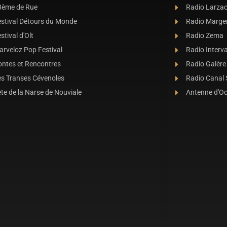
8ème de Rue
Radio Larza
estival Détours du Monde
Radio Marge
stival d'Olt
Radio Zema
rveloz Pop Festival
Radio Interva
ontes et Rencontres
Radio Galère
es Transes Cévenoles
Radio Canal
te de la Narse de Nouviale
Antenne d'O