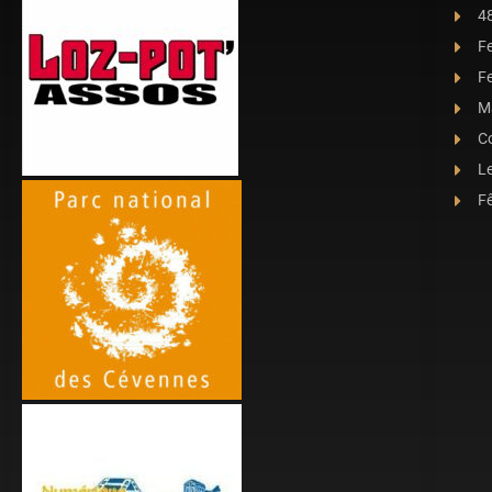
4
F
Fe
Ma
C
L
Fê