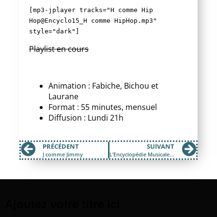
[mp3-jplayer tracks="H comme Hip
Hop@Encyclo15_H comme HipHop.mp3"
style="dark"]
Playlist en cours
Animation : Fabiche, Bichou et
Laurane
Format : 55 minutes, mensuel
Diffusion : Lundi 21h
PRÉCÉDENT
SUIVANT
J comme Jimmy
L’Encyclopédie Musicale n°16 : H comme Hawkwind
Ajoutez votre titre ici