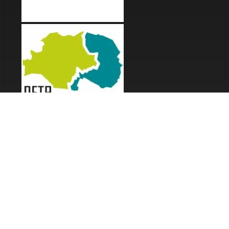
LES FESTIVALS
Fête de la Soupe - Florac
Enimie BD
48ème de Rue
Festival Détours du Monde
Festival d'Olt