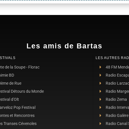
Les amis de Bartas
STIVALS
LES AUTRES RAD
te de la Soupe - Florac
48 FM Mend
nimie BD
Radio Escap
8ème de Rue
Radio Larza
estival Détours du Monde
Radio Marge
stival d'Olt
Radio Zema
rveloz Pop Festival
Radio Interva
ontes et Rencontres
Radio Galère
es Transes Cévenoles
Radio Canal