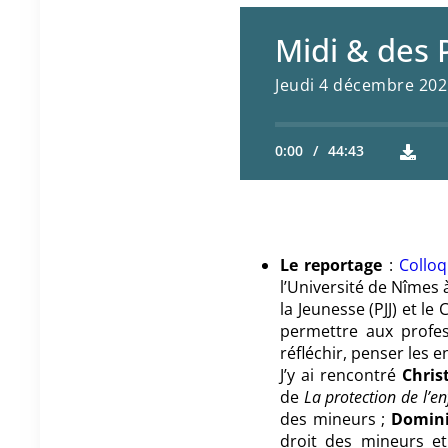
Midi & des 
Jeudi 4 décembre 202
0:00
/
44:43
Le reportage
:
Colloq
l’Université de Nîmes 
la Jeunesse (PJJ) et l
permettre aux profes
réfléchir, penser les e
J’y ai rencontré
Chris
de
La protection de l’
des mineurs ;
Domini
droit des mineurs et