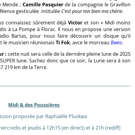
de Mende ;
Camille Pasquier
de la compagnie le Gravillon
féence gesticulée intitulée
C’est pour ton bien ma chérie
.
us connaissez sûrement déjà
Victor
et son « Midi moins
edis à La Pompe à Florac. Il nous en propose une version
dio Bartas, pour nous faire découvrir un disque qu’il
st le musicien réunionais
Ti Fok
, avce le morceau
Bweo
.
r :
cette nuit sera celle de la dernière pleine lune de 2025
SUPER lune. Sachez donc que ce soir, la Lune sera à son
7 219 km de la Terre.
Midi & des Poussières
ssion proposée par Raphaëlle Pluskwa
mercredis et jeudis à 12h15 (en direct) et à 21h (rediff)