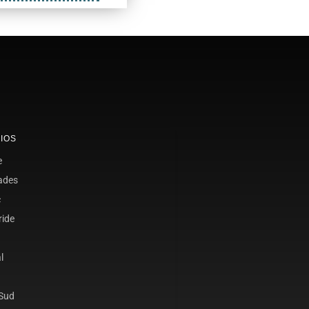
IOS
e
ades
c
ride
l
 Sud