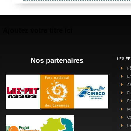
Ajoutez votre titre ici
Nos partenaires
LES FE
Fê
E
4
F
Fe
Ma
C
L