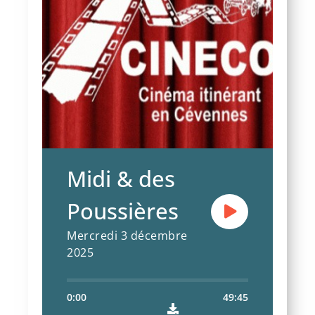
Les bénévoles lozériens à
l'honneur, la figure de la Vieille
et la nouvelle rubrique de
Cinéco.
Midi & des
Poussières
Mercredi 3 décembre
2025
0:00
49:45