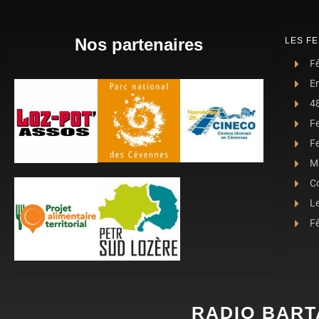
Nos partenaires
LES FE
Fê
E
4
F
Fe
Ma
C
L
Fê
RADIO BART