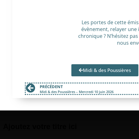
Les portes de cette émi
évènement, relayer une 
chronique ? N’hésitez pas
nous envo
Midi & des Poussières
PRÉCÉDENT
Midi & des Poussières – Mercredi 10 juin 2026
Ajoutez votre titre ici