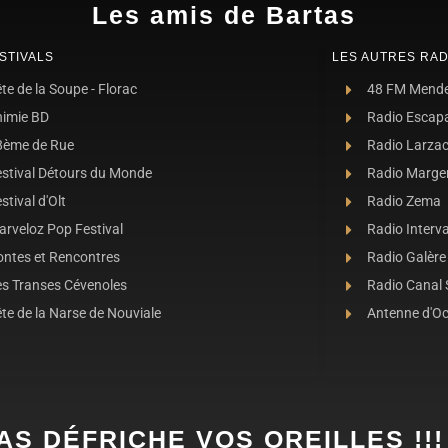
Les amis de Bartas
STIVALS
LES AUTRES RAD
te de la Soupe - Florac
48 FM Mend
nimie BD
Radio Escap
8ème de Rue
Radio Larza
estival Détours du Monde
Radio Marge
stival d'Olt
Radio Zema
rveloz Pop Festival
Radio Interva
ontes et Rencontres
Radio Galère
es Transes Cévenoles
Radio Canal
te de la Narse de Nouviale
Antenne d'O
AS DÉFRICHE VOS OREILLES !!!