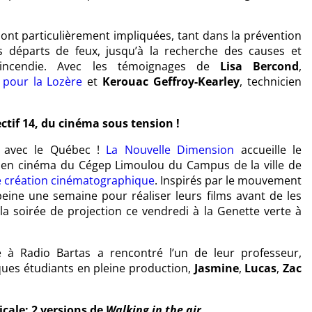
ont particulièrement impliquées, tant dans la prévention
s départs de feux, jusqu’à la recherche des causes et
’incendie. Avec les témoignages de
Lisa Bercond
,
 pour la Lozère
et
Kerouac Geffroy-Kearley
, technicien
lectif 14, du cinéma sous tension !
 avec le Québec !
La Nouvelle Dimension
accueille le
s en cinéma du Cégep Limoulou du Campus de la ville de
e création cinématographique
. Inspirés par le mouvement
peine une semaine pour réaliser leurs films avant de les
la soirée de projection ce vendredi à la Genette verte à
re à Radio Bartas a rencontré l’un de leur professeur,
lques étudiants en pleine production,
Jasmine
,
Lucas
,
Zac
ale: 2 versions de
Walking in the air