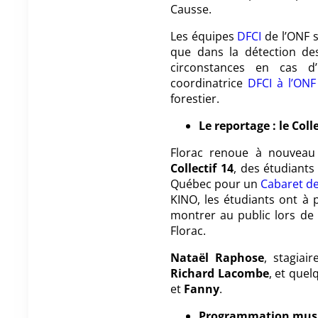
Causse.
Les équipes
DFCI
de l’ONF s
que dans la détection de
circonstances en cas d
coordinatrice
DFCI à l’ONF
forestier.
Le reportage
: le Col
Florac renoue à nouveau
Collectif 14
, des étudiant
Québec pour un
Cabaret d
KINO, les étudiants ont à 
montrer au public lors de 
Florac.
Nataël Raphose
, stagiai
Richard Lacombe
, et que
et
Fanny
.
Programmation music