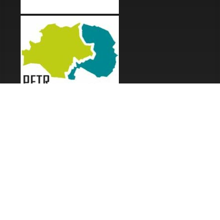
LES FESTIVALS
Fête de la Soupe - Florac
Enimie BD
48ème de Rue
Festival Détours du Monde
Festival d'Olt