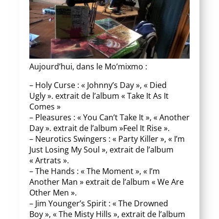
Aujourd’hui, dans le Mo’mixmo :
– Holy Curse : « Johnny’s Day », « Died
Ugly ». extrait de l’album « Take It As It
Comes »
– Pleasures : « You Can’t Take It », « Another
Day ». extrait de l’album »Feel It Rise ».
– Neurotics Swingers : « Party Killer », « I’m
Just Losing My Soul », extrait de l’album
« Artrats ».
– The Hands : « The Moment », « I’m
Another Man » extrait de l’album « We Are
Other Men ».
– Jim Younger’s Spirit : « The Drowned
Boy », « The Misty Hills », extrait de l’album