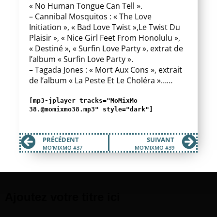
« No Human Tongue Can Tell ».
– Cannibal Mosquitos : « The Love
Initiation », « Bad Love Twist »,Le Twist Du
Plaisir », « Nice Girl Feet From Honolulu »,
« Destiné », « Surfin Love Party », extrat de
l’album « Surfin Love Party ».
– Tagada Jones : « Mort Aux Cons », extrait
de l’album « La Peste Et Le Choléra »……
[mp3-jplayer tracks="MoMixMo
38.@momixmo38.mp3" style="dark"]
PRÉCÉDENT
SUIVANT
MO’MIXMO #37
MO’MIXMO #39
Ajoutez votre titre ici