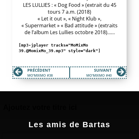
LES LULLIES : « Dog Food » (extrait du 45
tours 7 a.m. (2018)
« Let it out », « Night Klub »,
« Supermarket » « Bad attitude » (extraits
de l’album Les Lullies octobre 2018)……
[mp3-jplayer tracks="MoMixMo
39.@MomixMo_39.mp3" style="dark"]
PRÉCÉDENT
SUIVANT
MO’MIXMO #38
MO’MIXMO #40
Ajoutez votre titre ici
Les amis de Bartas