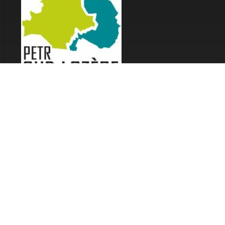
LES FESTIVALS
Fête de la Soupe - Florac
Enimie BD
48ème de Rue
Festival Détours du Monde
Festival d'Olt
Marveloz Pop Festival
Contes et Rencontres