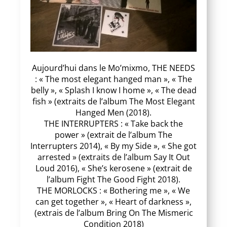
Aujourd’hui dans le Mo’mixmo, THE NEEDS
: « The most elegant hanged man », « The
belly », « Splash I know I home », « The dead
fish » (extraits de l’album The Most Elegant
Hanged Men (2018).
THE INTERRUPTERS : « Take back the
power » (extrait de l’album The
Interrupters 2014), « By my Side », « She got
arrested » (extraits de l’album Say It Out
Loud 2016), « She’s kerosene » (extrait de
l’album Fight The Good Fight 2018).
THE MORLOCKS : « Bothering me », « We
can get together », « Heart of darkness »,
(extrais de l’album Bring On The Mismeric
Condition 2018)