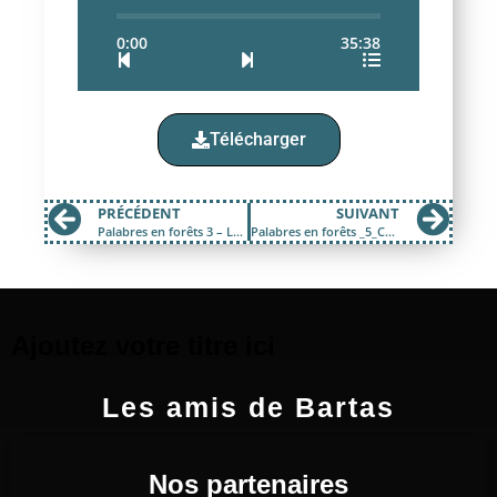
0:00
35:38
Télécharger
PRÉCÉDENT
SUIVANT
Palabres en forêts 3 – Le label PEFC
Palabres en forêts _5_Charte-bonnes-pratiques
Ajoutez votre titre ici
Les amis de Bartas
Nos partenaires