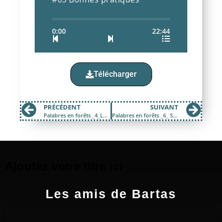
0:00
22:44
Télécharger
PRÉCÉDENT
SUIVANT
Palabres en forêts _4_Les documents de gestion durable en forêts
Palabres en forêts _6_ Se regrouper pour gérer la forêt
Ajoutez votre titre ici
Les amis de Bartas