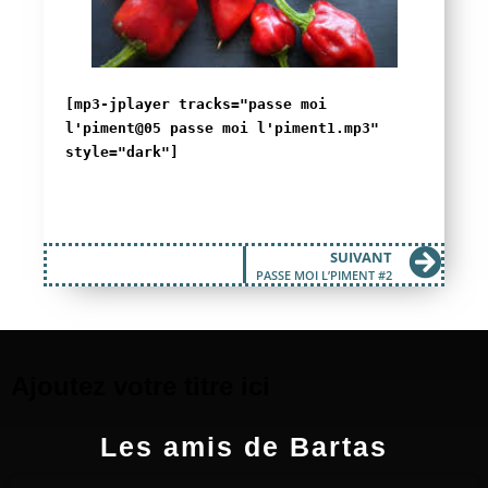
[mp3-jplayer tracks="passe moi
l'piment@05 passe moi l'piment1.mp3"
style="dark"]
SUIVANT
PASSE MOI L’PIMENT #2
Ajoutez votre titre ici
Les amis de Bartas