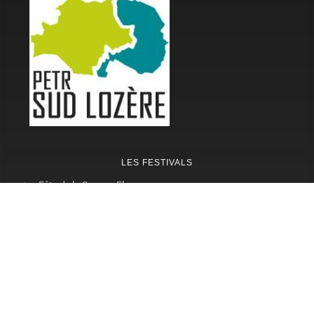
LES FESTIVALS
Fête de la Soupe - Florac
Enimie BD
48ème de Rue
Festival Détours du Monde
Festival d'Olt
Marveloz Pop Festival
Contes et Rencontres