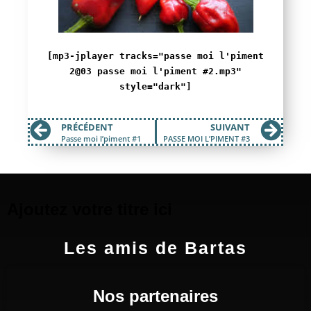
[mp3-jplayer tracks="passe moi l'piment
2@03 passe moi l'piment #2.mp3"
style="dark"]
PRÉCÉDENT
SUIVANT
Passe moi l’piment #1
PASSE MOI L’PIMENT #3
Ajoutez votre titre ici
Les amis de Bartas
Nos partenaires