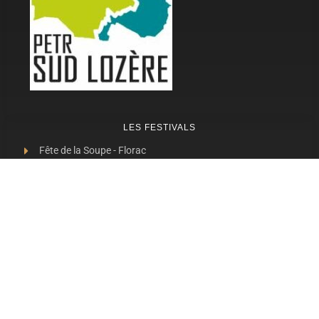
LES FESTIVALS
Fête de la Soupe - Florac
Enimie BD
48ème de Rue
Festival Détours du Monde
Festival d'Olt
Marveloz Pop Festival
Contes et Rencontres
Les Transes Cévenoles
Fête de la Narse de Nouviale