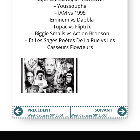
– Youssoupha
– IAM vs 1995
– Eminem vs Dabbla
– Tupac vs Fliptrix
– Biggie Smalls vs Action Bronson
– Et Les Sages Poètes De La Rue vs Les
Casseurs Flowteurs
PRÉCÉDENT
SUIVANT
West Causses S01Ep01; Honneur Aux Dames, le hip hop féminin
West Causses S01Ep03; « Le Rap, c’était mieux avant ? » Part 2