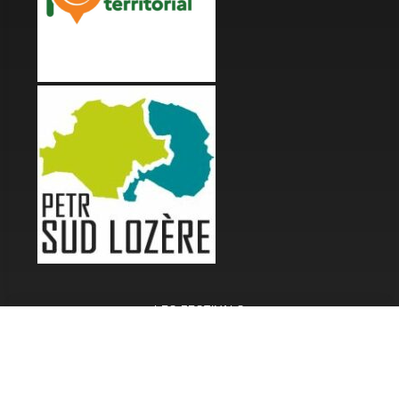
LES FESTIVALS
Fête de la Soupe - Florac
Enimie BD
48ème de Rue