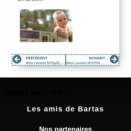
PRÉCÉDENT
SUIVANT
West Causses S01Ep02; Le Rap, c’était mieux avant ? (Part 1)
West Causses S01EP04; On est plus fort avec ces potes !
Ajoutez votre titre ici
Les amis de Bartas
Nos partenaires