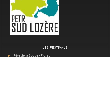
LES FESTIVALS
Fête de la Soupe - Florac
Enimie BD
48ème de Rue
Festival Détours du Monde
Festival d'Olt
Marveloz Pop Festival
Contes et Rencontres
Les Transes Cévenoles