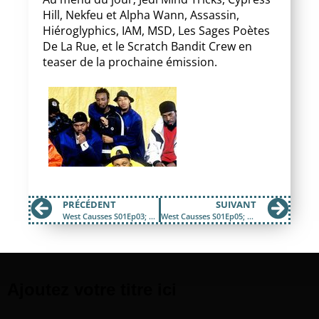
Hill, Nekfeu et Alpha Wann, Assassin,
Hiéroglyphics, IAM, MSD, Les Sages Poètes
De La Rue, et le Scratch Bandit Crew en
teaser de la prochaine émission.
PRÉCÉDENT
SUIVANT
West Causses S01Ep03; « Le Rap, c’était mieux avant ? » Part 2
West Causses S01Ep05; Les Enfants du Hip hop
Ajoutez votre titre ici