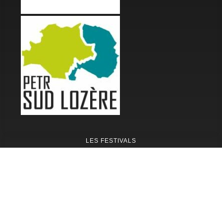
LES FESTIVALS
Fête de la Soupe - Florac
Enimie BD
48ème de Rue
Festival Détours du Monde
Festival d'Olt